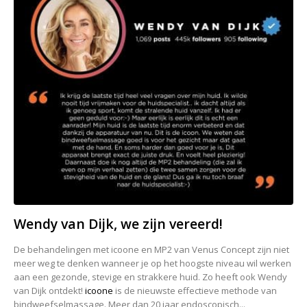
Wendy van Dijk, we zijn vereerd!
De behandelingen met icoone en MP2 van Venus Concept zijn niet
meer weg te denken wanneer je op het hoogste niveau wil werken
aan een gezonde, stevige en strakkere huid. Zo heeft ook Wendy
van Dijk ontdekt!
icoone
is de nieuwste effectieve methode van
bindweefselmassage. Meer dan 20 jaar endoscopisch...