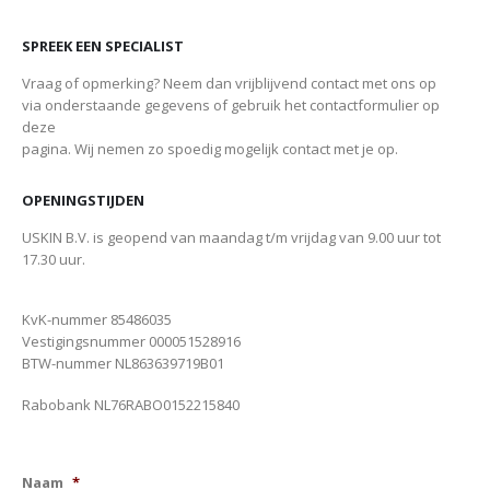
SPREEK EEN SPECIALIST
Vraag of opmerking? Neem dan vrijblijvend contact met ons op
via onderstaande gegevens of gebruik het contactformulier op
deze
pagina. Wij nemen zo spoedig mogelijk contact met je op.
OPENINGSTIJDEN
USKIN B.V. is geopend van maandag t/m vrijdag van 9.00 uur tot
17.30 uur.
KvK-nummer 85486035
Vestigingsnummer 000051528916
BTW-nummer NL863639719B01
Rabobank NL76RABO0152215840
Naam
*