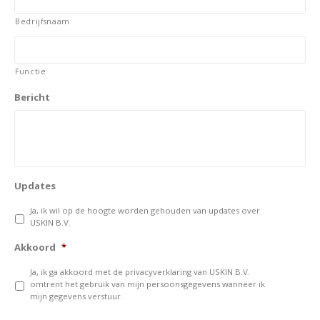
Bedrijfsnaam
Functie
Bericht
Updates
Ja, ik wil op de hoogte worden gehouden van updates over
USKIN B.V.
Akkoord
*
Ja, ik ga akkoord met de privacyverklaring van USKIN B.V.
omtrent het gebruik van mijn persoonsgegevens wanneer ik
mijn gegevens verstuur.
CAPTCHA