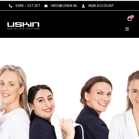
0499 – 327 237
INFO@USKIN.NL
MIJN ACCOUNT
0