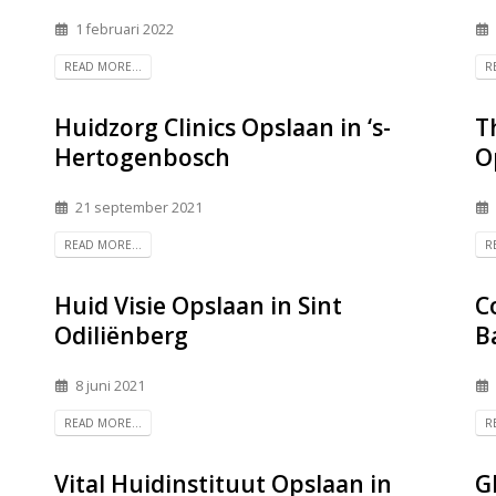
1 februari 2022
READ MORE...
R
Huidzorg Clinics
Opslaan in ‘s-
T
Hertogenbosch
O
21 september 2021
READ MORE...
R
Huid Visie
Opslaan in Sint
C
Odiliënberg
B
8 juni 2021
READ MORE...
R
Vital Huidinstituut
Opslaan in
G