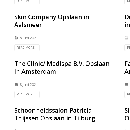
READ MORE...
R
Skin Company
Opslaan in
D
Aalsmeer
i
8 juni 2021
READ MORE...
R
The Clinic/ Medispa B.V.
Opslaan
F
in Amsterdam
A
8 juni 2021
READ MORE...
R
Schoonheidssalon Patricia
S
Thijssen
Opslaan in Tilburg
O