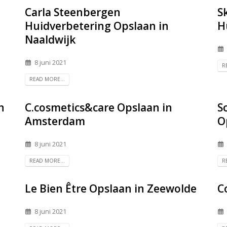
Carla Steenbergen
S
Huidverbetering
Opslaan in
H
Naaldwijk
8 juni 2021
R
READ MORE...
n
C.cosmetics&care
Opslaan in
S
Amsterdam
O
8 juni 2021
READ MORE...
R
Le Bien Être
Opslaan in Zeewolde
C
8 juni 2021