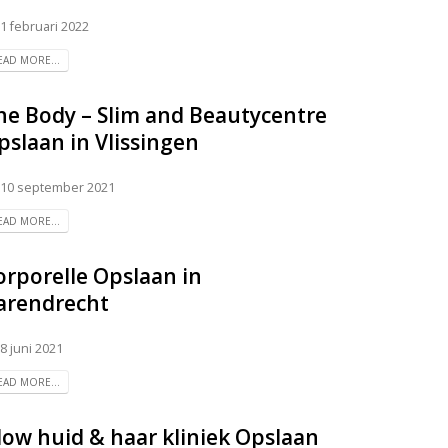
1 februari 2022
EAD MORE...
he Body – Slim and Beautycentre
pslaan in Vlissingen
10 september 2021
EAD MORE...
orporelle
Opslaan in
arendrecht
8 juni 2021
EAD MORE...
low huid & haar kliniek
Opslaan