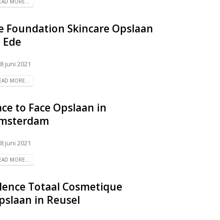
EAD MORE...
e Foundation Skincare
Opslaan
n Ede
8 juni 2021
EAD MORE...
ace to Face
Opslaan in
msterdam
8 juni 2021
EAD MORE...
ilence Totaal Cosmetique
pslaan in Reusel