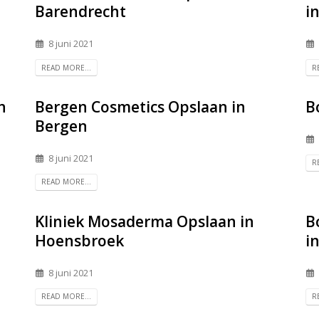
Barendrecht
i
8 juni 2021
READ MORE...
R
n
Bergen Cosmetics
Opslaan in
B
Bergen
8 juni 2021
R
READ MORE...
Kliniek Mosaderma
Opslaan in
B
Hoensbroek
i
8 juni 2021
READ MORE...
R