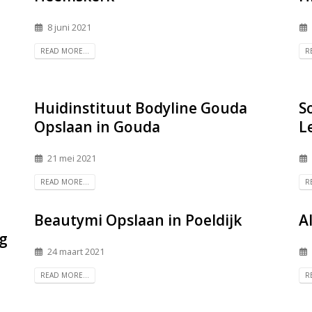
8 juni 2021
READ MORE...
R
Huidinstituut Bodyline Gouda
S
Opslaan in Gouda
L
21 mei 2021
READ MORE...
R
Beautymi
Opslaan in Poeldijk
A
g
24 maart 2021
READ MORE...
R