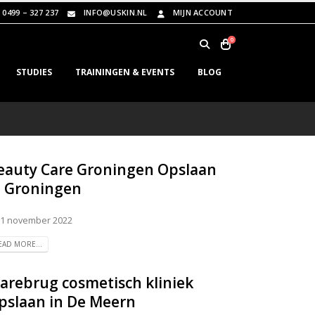
0499 – 327 237
INFO@USKIN.NL
MIJN ACCOUNT
0
STUDIES
TRAININGEN & EVENTS
BLOG
eauty Care Groningen
Opslaan
n Groningen
1 november 2022
EAD MORE...
arebrug cosmetisch kliniek
pslaan in De Meern