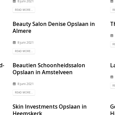
8 juni 2021
READ MORE...
R
Beauty Salon Denise
Opslaan in
T
Almere
8 juni 2021
R
READ MORE...
d-
Beautien Schoonheidssalon
L
Opslaan in Amstelveen
8 juni 2021
R
READ MORE...
Skin Investments
Opslaan in
G
Heemskerk
H