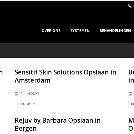
OVER ONS
SYSTEMEN
BEHANDELINGEN
n
Sensitif Skin Solutions
Opslaan in
B
Amsterdam
i
3 mei 2023
READ MORE...
R
Rejuv by Barbara
Opslaan in
M
Bergen
O