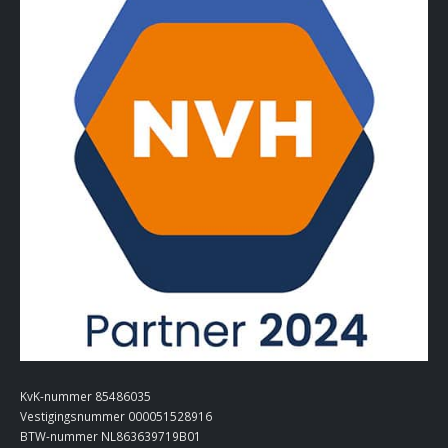
KvK-nummer 85486035
Vestigingsnummer 000051528916
BTW-nummer NL863639719B01