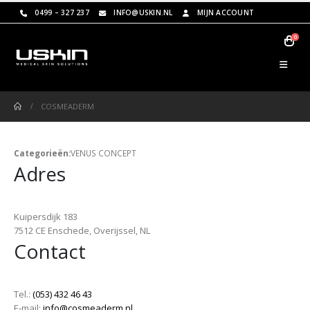
0499 – 327 237
INFO@USKIN.NL
MIJN ACCOUNT
0
COSMEADERM
Categorieën:
VENUS CONCEPT
Adres
Kuipersdijk 183
7512 CE Enschede, Overijssel, NL
Contact
Tel.:
(053) 432 46 43
E-mail:
info@cosmeaderm.nl