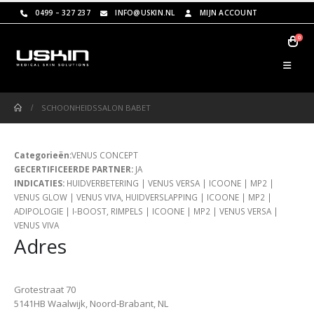
0499 – 327 237
INFO@USKIN.NL
MIJN ACCOUNT
0
SCHOONHEIDSSALON BABET
Categorieën:
VENUS CONCEPT
GECERTIFICEERDE PARTNER:
JA
INDICATIES:
HUIDVERBETERING | VENUS VERSA | ICOONE | MP2 |
VENUS GLOW | VENUS VIVA, HUIDVERSLAPPING | ICOONE | MP2 |
ADIPOLOGIE | I-BOOST, RIMPELS | ICOONE | MP2 | VENUS VERSA |
VENUS VIVA
Adres
Grotestraat 70
5141HB Waalwijk, Noord-Brabant, NL