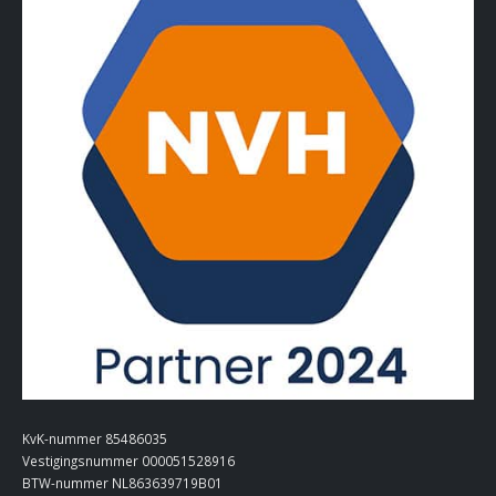
KvK-nummer 85486035
Vestigingsnummer 000051528916
BTW-nummer NL863639719B01