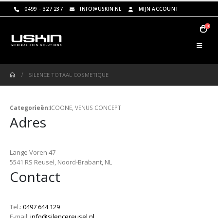
0499 – 327 237
INFO@USKIN.NL
MIJN ACCOUNT
0
SILENCE TOTAAL COSMETIQUE
Categorieën:
ICOONE, VENUS CONCEPT
Adres
Lange Voren 47
5541 RS Reusel, Noord-Brabant, NL
Contact
Tel.:
0497 644 129
E-mail:
info@silencereusel.nl