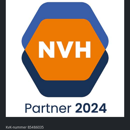
KvK-nummer 85486035