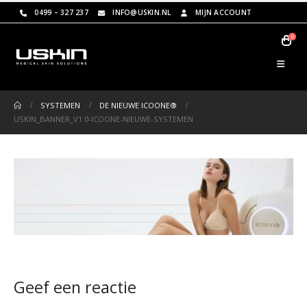
0499 – 327 237
INFO@USKIN.NL
MIJN ACCOUNT
0
SYSTEMEN
DE NIEUWE ICOONE®
USKIN_BANNER_V1.0-ICOONE-NIEUWE-SYSTEMEN
Geef een reactie