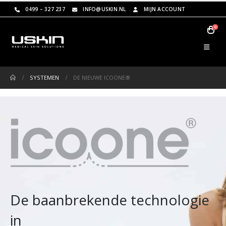
0499 – 327 237
INFO@USKIN.NL
MIJN ACCOUNT
0
SYSTEMEN
DE NIEUWE ICOONE®
De baanbrekende technologie
in