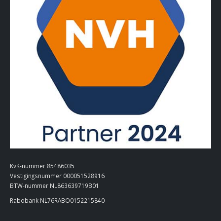
KvK-nummer 85486035
Vestigingsnummer 000051528916
BTW-nummer NL863639719B01
Rabobank NL76RABO0152215840