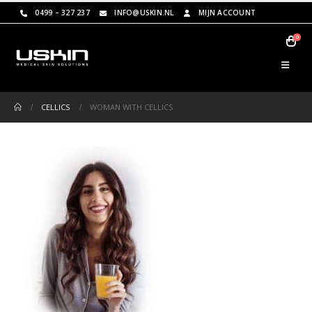
0499 – 327 237
INFO@USKIN.NL
MIJN ACCOUNT
0
CELLICS
WOMAN WITH CELLICS