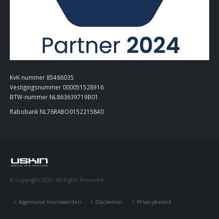
KvK-nummer 85486035
Vestigingsnummer 000051528916
BTW-nummer NL863639719B01
Rabobank NL76RABO0152215840
© Copyright 2025. All Rights Reserved.
Algemene Voorwaarden
Disclaimer
Privacybeleid