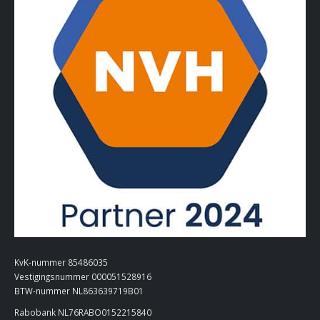
KvK-nummer 85486035
Vestigingsnummer 000051528916
BTW-nummer NL863639719B01
Rabobank NL76RABO0152215840