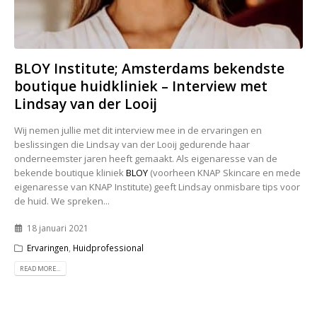
BLOY Institute; Amsterdams bekendste
boutique huidkliniek – Interview met
Lindsay van der Looij
Wij nemen jullie met dit interview mee in de ervaringen en
beslissingen die Lindsay van der Looij gedurende haar
onderneemster jaren heeft gemaakt. Als eigenaresse van de
bekende boutique kliniek
BLOY
(voorheen KNAP Skincare en mede
eigenaresse van KNAP Institute) geeft Lindsay onmisbare tips voor
de huid. We spreken...
18 januari 2021
Ervaringen
,
Huidprofessional
READ MORE...