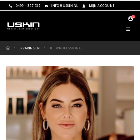
0499 – 327 237
INFO@USKIN.NL
MIJN ACCOUNT
0
ERVARINGEN
HUIDPROFESSIONAL