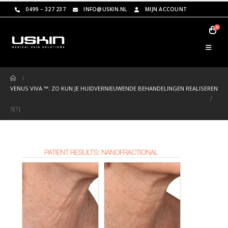
0499 – 327 237
INFO@USKIN.NL
MIJN ACCOUNT
0
VENUS VIVA ™: ZO KUN JE HUIDVERNIEUWENDE BEHANDELINGEN REALISEREN
5[1]