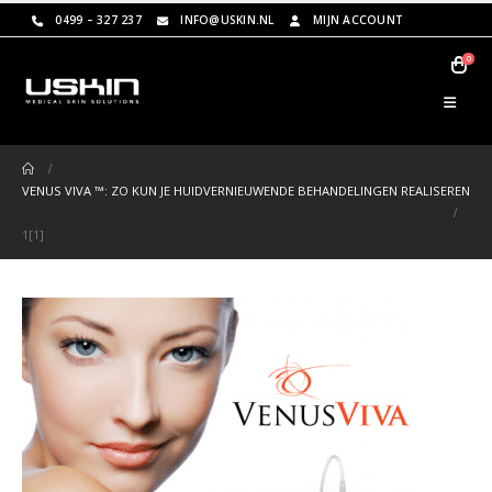
0499 – 327 237
INFO@USKIN.NL
MIJN ACCOUNT
0
VENUS VIVA ™: ZO KUN JE HUIDVERNIEUWENDE BEHANDELINGEN REALISEREN
1[1]