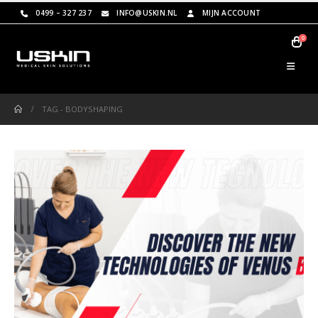
0499 – 327 237
INFO@USKIN.NL
MIJN ACCOUNT
0
TAG -
BODYSHAPING