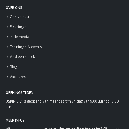
OVER ONS
Ons verhaal
Ervaringen
In de media
Trainingen & events
Vind een kliniek
Blog
Vacatures
OPENINGSTIJDEN
USKIN B.V. is geopend van maandag t/m vrijdag van 9.00 uur tot 17.30
uur.
MEER INFO?
Wil je meer weten over onze producten en dienstverlening? Wij helpen