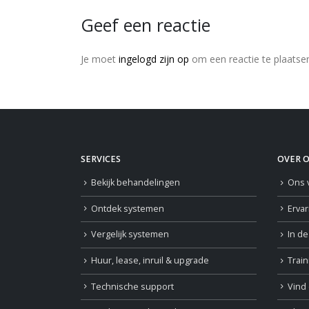
Geef een reactie
Je moet
ingelogd zijn op
om een reactie te plaatse
SERVICES
OVER 
Bekijk behandelingen
Ons 
Ontdek systemen
Erva
Vergelijk systemen
In d
Huur, lease, inruil & upgrade
Trai
Technische support
Vind 