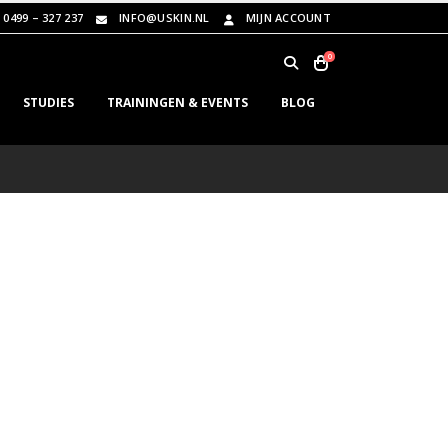
0499 – 327 237
INFO@USKIN.NL
MIJN ACCOUNT
0
STUDIES
TRAININGEN & EVENTS
BLOG