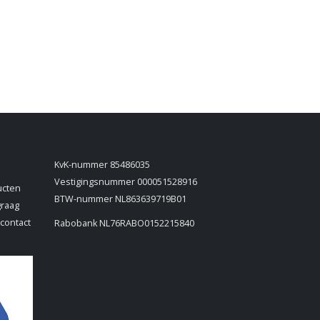
KvK-nummer 85486035
Vestigingsnummer 000051528916
ucten
BTW-nummer NL863639719B01
graag
 contact
Rabobank NL76RABO0152215840