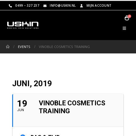
0499 – 327 237
INFO@USKIN.NL
MIJN ACCOUNT
0
EVENTS
VINOBLE COSMETICS TRAINING
JUNI, 2019
19
VINOBLE COSMETICS
TRAINING
JUN