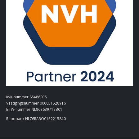
KvK-nummer 85486035
Vestigingsnummer 000051528916
BTW-nummer NL863639719B01
Rabobank NL76RABO0152215840