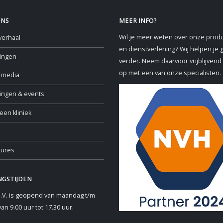
ONS
MEER INFO?
Wil je meer weten over onze prod
verhaal
en dienstverlening? Wij helpen je 
ringen
verder. Neem daarvoor vrijblijvend
op met een van onze specialisten.
e media
ningen & events
een kliniek
tures
NGSTIJDEN
.V. is geopend van maandag t/m
van 9.00 uur tot 17.30 uur.