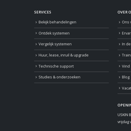
SERVICES
OVER 
Bekijk behandelingen
Ons 
Ontdek systemen
Erva
Vergelijk systemen
In d
Huur, lease, inruil & upgrade
Trai
Technische support
Vind 
Studies & onderzoeken
Blog
Vaca
OPENI
USKIN B
vrijdag 