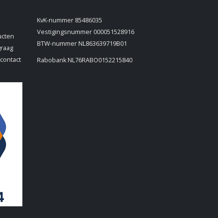
KvK-nummer 85486035
Vestigingsnummer 000051528916
ucten
BTW-nummer NL863639719B01
graag
 contact
Rabobank NL76RABO0152215840