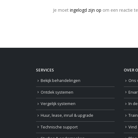
Je moet
ingelogd zijn op
om een reactie te
SERVICES
OVER 
Bekijk behandelingen
Ons 
Ontdek systemen
Erva
Vergelijk systemen
In d
Huur, lease, inruil & upgrade
Trai
Technische support
Vind 