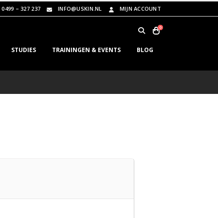
0499 – 327 237
INFO@USKIN.NL
MIJN ACCOUNT
0
STUDIES
TRAININGEN & EVENTS
BLOG