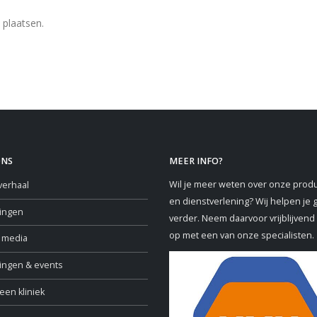
 plaatsen.
ONS
MEER INFO?
Wil je meer weten over onze prod
verhaal
en dienstverlening? Wij helpen je 
ringen
verder. Neem daarvoor vrijblijvend
op met een van onze specialisten.
e media
ningen & events
een kliniek