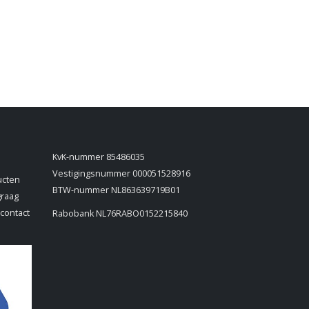
KvK-nummer 85486035
Vestigingsnummer 000051528916
ucten
BTW-nummer NL863639719B01
graag
 contact
Rabobank NL76RABO0152215840