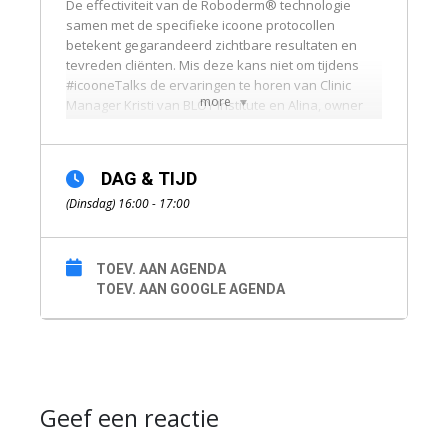
De effectiviteit van de Roboderm® technologie
samen met de specifieke icoone protocollen
betekent gegarandeerd zichtbare resultaten en
tevreden cliënten. Mis deze kans niet om tijdens
#icooneTalks
de ervaringen te horen van Clinic
more
Manager Kristi van BLOY Institute en Alina, owner
van Timeless Beauty Praxis
uit Zwitserland. Zij delen hun behaalde resultaten
met icoone behandelingen. Ook zullen zij delen
DAG & TIJD
welke stappen zij hebben genomen om het bedrijf
(Dinsdag) 16:00 - 17:00
te laten groeien, zelfs ook in deze uitdagende
periode.
Wil je je aanmelden? Dat kan via onderstaande link!
https://www.crowdcast.io/e/icoone-the-perfect-ally
TOEV. AAN AGENDA
TOEV. AAN GOOGLE AGENDA
Geef een reactie