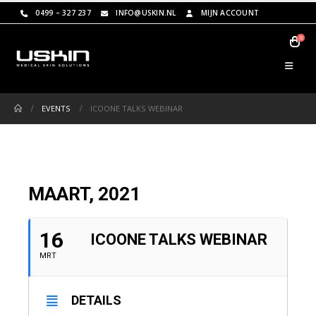
0499 – 327 237
INFO@USKIN.NL
MIJN ACCOUNT
0
EVENTS
ICOONE TALKS WEBINAR
MAART, 2021
16
ICOONE TALKS WEBINAR
MRT
DETAILS