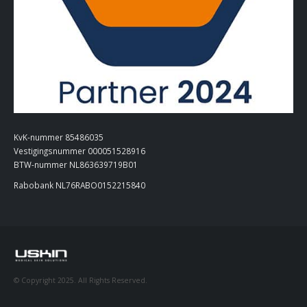
KvK-nummer 85486035
Vestigingsnummer 000051528916
BTW-nummer NL863639719B01
Rabobank NL76RABO0152215840
© Copyright 2025. All Rights Reserved.