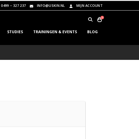
0499 – 327 237
INFO@USKIN.NL
MIJN ACCOUNT
0
STUDIES
TRAININGEN & EVENTS
BLOG