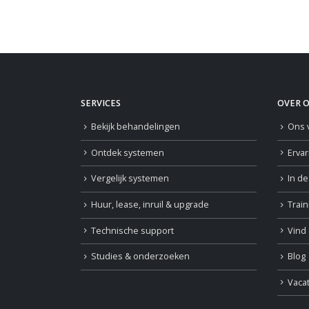
SERVICES
OVER 
Bekijk behandelingen
Ons 
Ontdek systemen
Erva
Vergelijk systemen
In d
Huur, lease, inruil & upgrade
Trai
Technische support
Vind 
Studies & onderzoeken
Blog
Vaca