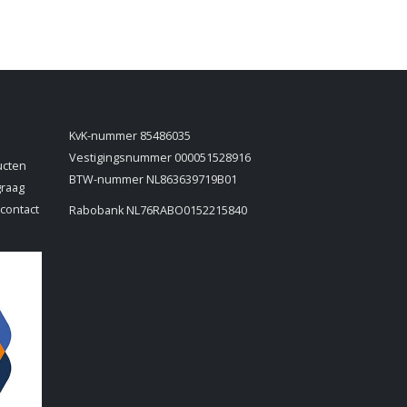
KvK-nummer 85486035
Vestigingsnummer 000051528916
ucten
BTW-nummer NL863639719B01
graag
 contact
Rabobank NL76RABO0152215840