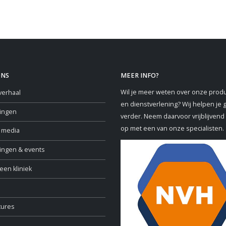
ONS
MEER INFO?
Wil je meer weten over onze prod
verhaal
en dienstverlening? Wij helpen je 
ringen
verder. Neem daarvoor vrijblijvend
op met een van onze specialisten.
e media
ningen & events
een kliniek
tures