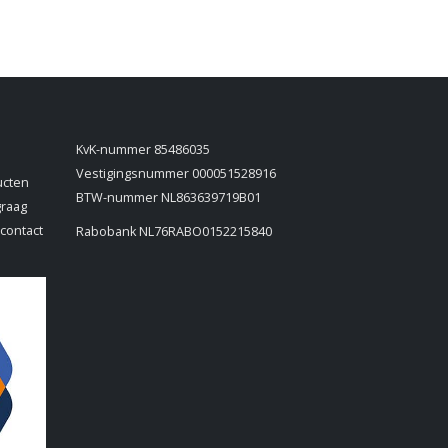
KvK-nummer 85486035
Vestigingsnummer 000051528916
ucten
BTW-nummer NL863639719B01
graag
 contact
Rabobank NL76RABO0152215840