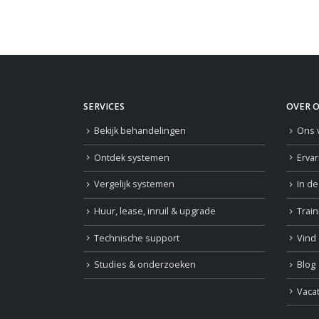
SERVICES
OVER 
Bekijk behandelingen
Ons 
Ontdek systemen
Erva
Vergelijk systemen
In d
Huur, lease, inruil & upgrade
Trai
Technische support
Vind 
Studies & onderzoeken
Blog
Vaca