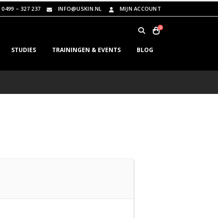
0499 – 327 237
INFO@USKIN.NL
MIJN ACCOUNT
0
STUDIES
TRAININGEN & EVENTS
BLOG