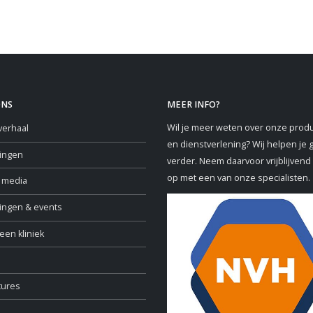
ONS
MEER INFO?
Wil je meer weten over onze prod
verhaal
en dienstverlening? Wij helpen je 
ringen
verder. Neem daarvoor vrijblijvend
op met een van onze specialisten.
e media
ningen & events
een kliniek
tures