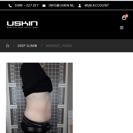
0499 – 327 237
INFO@USKIN.NL
MIJN ACCOUNT
0
DEEP SLIM®
20230307_153825