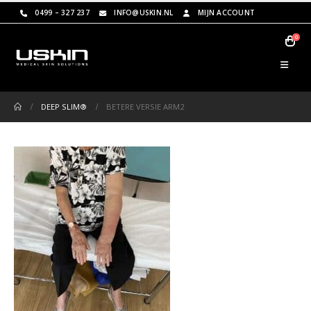
0499 – 327 237
INFO@USKIN.NL
MIJN ACCOUNT
0
DEEP SLIM®
BETERE VERSIE ARM2