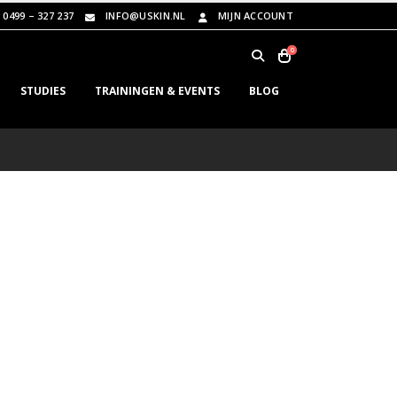
0499 – 327 237
INFO@USKIN.NL
MIJN ACCOUNT
0
STUDIES
TRAININGEN & EVENTS
BLOG