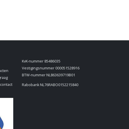
KvK-nummer 85486035
Vestigingsnummer 000051528916
ucten
BTW-nummer NL863639719B01
graag
 contact
Rabobank NL76RABO0152215840