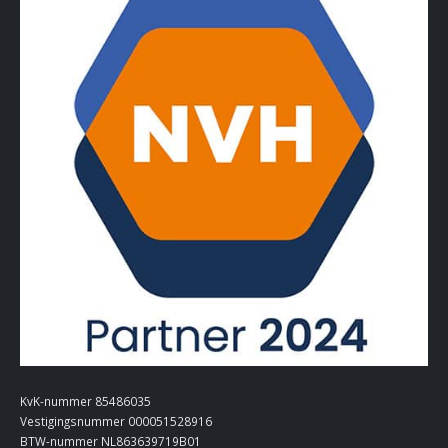
KvK-nummer 85486035
Vestigingsnummer 000051528916
BTW-nummer NL863639719B01