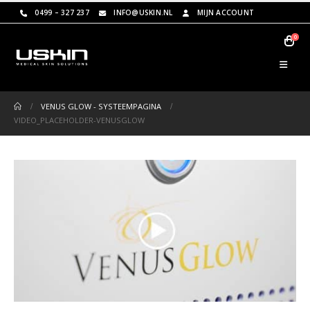
0499 – 327 237
INFO@USKIN.NL
MIJN ACCOUNT
0
VENUS GLOW - SYSTEEMPAGINA
VIDEO_PLACEHOLDER-VENUSGLOW