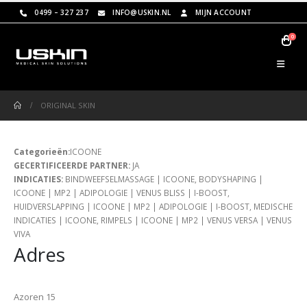
0499 – 327 237
INFO@USKIN.NL
MIJN ACCOUNT
0
ORIGINAL SKIN
Categorieën:
ICOONE
GECERTIFICEERDE PARTNER:
JA
INDICATIES:
BINDWEEFSELMASSAGE | ICOONE, BODYSHAPING |
ICOONE | MP2 | ADIPOLOGIE | VENUS BLISS | I-BOOST,
HUIDVERSLAPPING | ICOONE | MP2 | ADIPOLOGIE | I-BOOST, MEDISCHE
INDICATIES | ICOONE, RIMPELS | ICOONE | MP2 | VENUS VERSA | VENUS
VIVA
Adres
Azoren 15