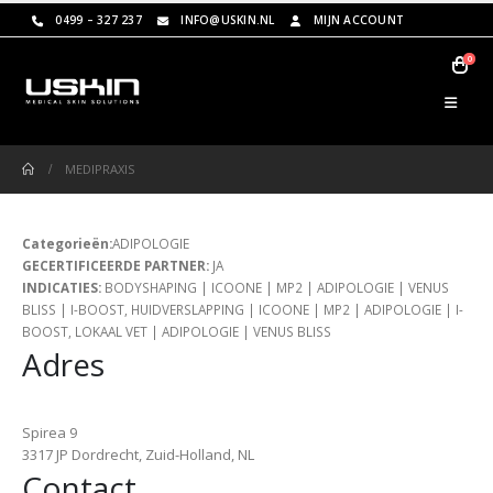
0499 – 327 237
INFO@USKIN.NL
MIJN ACCOUNT
0
MEDIPRAXIS
Categorieën:
ADIPOLOGIE
GECERTIFICEERDE PARTNER:
JA
INDICATIES:
BODYSHAPING | ICOONE | MP2 | ADIPOLOGIE | VENUS
BLISS | I-BOOST, HUIDVERSLAPPING | ICOONE | MP2 | ADIPOLOGIE | I-
BOOST, LOKAAL VET | ADIPOLOGIE | VENUS BLISS
Adres
Spirea 9
3317 JP Dordrecht, Zuid-Holland, NL
Contact