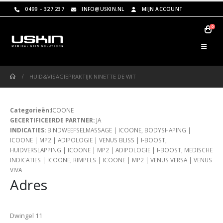
0499 – 327 237
INFO@USKIN.NL
MIJN ACCOUNT
0
HUID&VISAGIEPRAKTIJK NINETTE DE WIT
Categorieën:
ICOONE
GECERTIFICEERDE PARTNER:
JA
INDICATIES:
BINDWEEFSELMASSAGE | ICOONE, BODYSHAPING |
ICOONE | MP2 | ADIPOLOGIE | VENUS BLISS | I-BOOST,
HUIDVERSLAPPING | ICOONE | MP2 | ADIPOLOGIE | I-BOOST, MEDISCHE
INDICATIES | ICOONE, RIMPELS | ICOONE | MP2 | VENUS VERSA | VENUS
VIVA
Adres
Dwingel 11