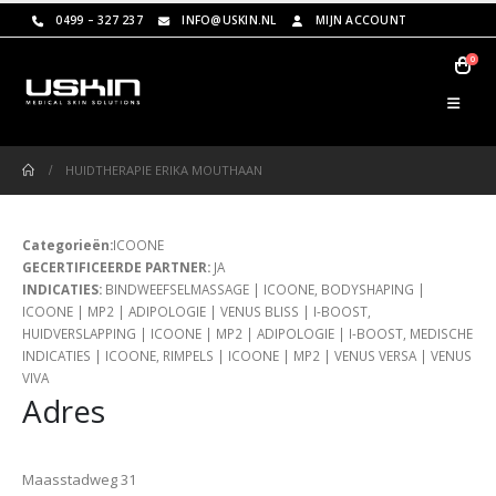
0499 – 327 237
INFO@USKIN.NL
MIJN ACCOUNT
0
HUIDTHERAPIE ERIKA MOUTHAAN
Categorieën:
ICOONE
GECERTIFICEERDE PARTNER:
JA
INDICATIES:
BINDWEEFSELMASSAGE | ICOONE, BODYSHAPING |
ICOONE | MP2 | ADIPOLOGIE | VENUS BLISS | I-BOOST,
HUIDVERSLAPPING | ICOONE | MP2 | ADIPOLOGIE | I-BOOST, MEDISCHE
INDICATIES | ICOONE, RIMPELS | ICOONE | MP2 | VENUS VERSA | VENUS
VIVA
Adres
Maasstadweg 31