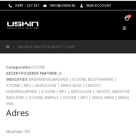
0499 – 327 237
INFO@USKIN.NL
MIJN ACCOUNT
0
BALANCE HEALTH & BEAUTY CLINIC
Categorieën:
ICOONE
GECERTIFICEERDE PARTNER:
JA
INDICATIES:
BINDWEEFSELMASSAGE | ICOONE, BODYSHAPING |
ICOONE | MP2 | ADIPOLOGIE | VENUS BLISS | I-BOOST,
HUIDVERSLAPPING | ICOONE | MP2 | ADIPOLOGIE | I-BOOST, MEDISCHE
INDICATIES | ICOONE, RIMPELS | ICOONE | MP2 | VENUS VERSA | VENUS
VIVA
Adres
Meander 701