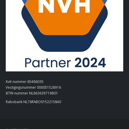
KvK-nummer 85486035
Vestigingsnummer 000051528916
BTW-nummer NL863639719B01
Rabobank NL76RABO0152215840