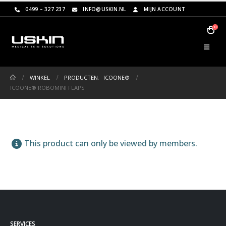
0499 – 327 237
INFO@USKIN.NL
MIJN ACCOUNT
0
WINKEL
PRODUCTEN
,
ICOONE®
ICOONE® ROBOMINI FLAPS
This product can only be viewed by members.
SERVICES