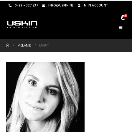
0499 – 327 237
INFO@USKIN.NL
MIJN ACCOUNT
0
MELANIE
MARIT