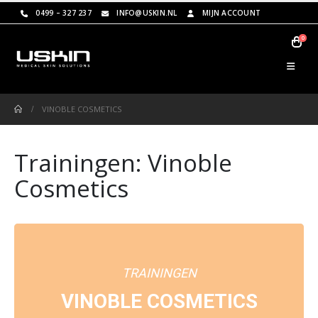
0499 – 327 237
INFO@USKIN.NL
MIJN ACCOUNT
0
VINOBLE COSMETICS
Trainingen: Vinoble
Cosmetics
TRAININGEN
VINOBLE COSMETICS