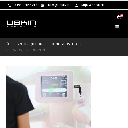
0499 – 327 237
INFO@USKIN.NL
MIJN ACCOUNT
0
I-BOOST (ICOONE + ICOONE BOOSTER)
09_I-BOOST_CAROUSEL_4