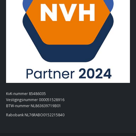
KvK-nummer 85486035
Vestigingsnummer 000051528916
BTW-nummer NL863639719B01
Rabobank NL76RABO0152215840