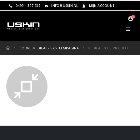
0499 – 327 237
INFO@USKIN.NL
MIJN ACCOUNT
0
ICOONE MEDICAL - SYSTEEMPAGINA
MEDICAL_0008_PICCOLO