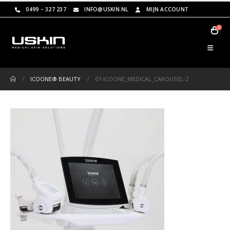
0499 – 327 237
INFO@USKIN.NL
MIJN ACCOUNT
0
ICOONE® BEAUTY
07-ICOONE_MEDICAL_CAROUSEL-2