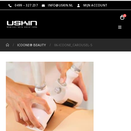
0499 – 327 237
INFO@USKIN.NL
MIJN ACCOUNT
0
ICOONE® BEAUTY
06-ICOONE_CAROUSEL-5