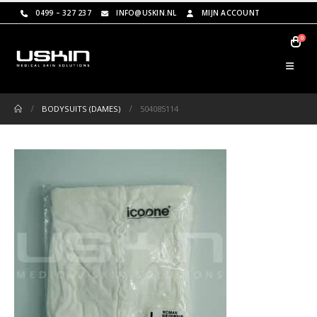
0499 – 327 237
INFO@USKIN.NL
MIJN ACCOUNT
0
BODYSUITS (DAMES)
504085114