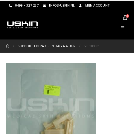
0499 – 327 237
INFO@USKIN.NL
MIJN ACCOUNT
0
SUPPORT EXTRA OPEN DAG Á 4 UUR
585200001