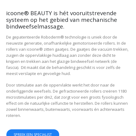
icoone® BEAUTY is hét vooruitstrevende
systeem op het gebied van mechanische
bindweefselmassage.
De gepatenteerde Roboderm® technologie is uniek door de
nieuwste generatie, onafhankelijke gemotoriseerde rollers. In de
rollers van icoone® zitten gaatjes. De gaatjes die vacuüm trekken,
zuigen de oppervlakkige huidlaag aan zonder deze dicht te
knijpen en trekken aan het glazige bindweefsel netwerk (de
fascia). Dit maakt dat de behandeling geschikt is voor zelfs de
meest verslapte en gevoelige huid.
Door stimulatie aan de oppervlakte werkt het door naar de
onderliggende weefsels. De gefractioneerde rollers creëren 1180
microstimulaties per dm2, dat zorgt voor een groots fysiologisch
effect om de natuurlijke celfunctie te herstellen. De rollers kunnen
zowel binnenwaarts, buitenwaarts, voorwaarts én achterwaarts
roteren.
SPREEK EEN SPECIALIST