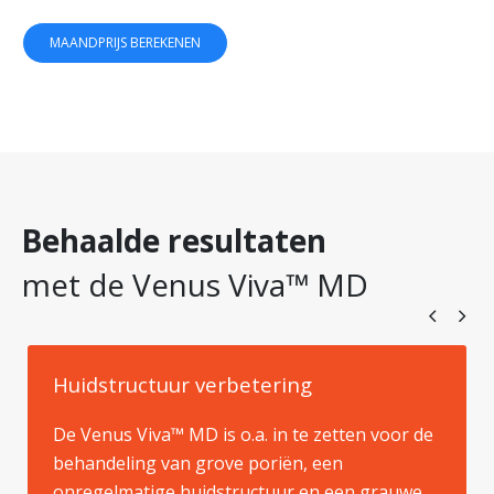
MAANDPRIJS BEREKENEN
Behaalde resultaten
met de Venus Viva™ MD
Huidstructuur verbetering
De Venus Viva™ MD is o.a. in te zetten voor de
behandeling van grove poriën, een
onregelmatige huidstructuur en een grauwe