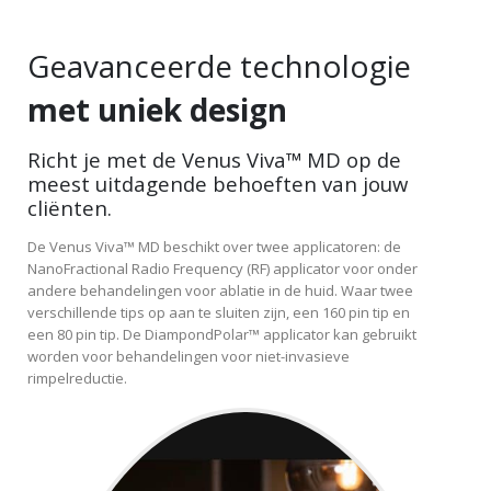
Geavanceerde technologie
met uniek design
Richt je met de Venus Viva™ MD op de
meest uitdagende behoeften van jouw
cliënten.
De Venus Viva™ MD beschikt over twee applicatoren: de
NanoFractional Radio Frequency (RF) applicator voor onder
andere behandelingen voor ablatie in de huid. Waar twee
verschillende tips op aan te sluiten zijn, een 160 pin tip en
een 80 pin tip. De DiampondPolar™ applicator kan gebruikt
worden voor behandelingen voor niet-invasieve
rimpelreductie.