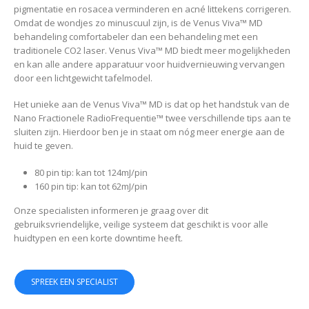
pigmentatie en rosacea verminderen en acné littekens corrigeren.
Omdat de wondjes zo minuscuul zijn, is de Venus Viva™ MD
behandeling comfortabeler dan een behandeling met een
traditionele CO2 laser. Venus Viva™ MD biedt meer mogelijkheden
en kan alle andere apparatuur voor huidvernieuwing vervangen
door een lichtgewicht tafelmodel.
Het unieke aan de Venus Viva™ MD is dat op het handstuk van de
Nano Fractionele RadioFrequentie™ twee verschillende tips aan te
sluiten zijn. Hierdoor ben je in staat om nóg meer energie aan de
huid te geven.
80 pin tip: kan tot 124mJ/pin
160 pin tip: kan tot 62mJ/pin
Onze specialisten informeren je graag over dit
gebruiksvriendelijke, veilige systeem dat geschikt is voor alle
huidtypen en een korte downtime heeft.
SPREEK EEN SPECIALIST