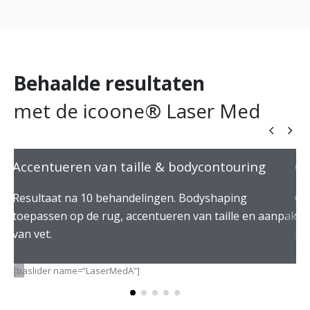
Behaalde resultaten
met de icoone® Laser Med
Accentueren van taille & bodycontouring
Ce
Resultaat na 10 behandelingen. Bodyshaping
Om
jn
toepassen op de rug, accentueren van taille en aanpak
van
el
van vet.
hu
[baslider name=”LaserMedA”]
[b