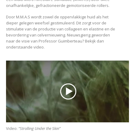
onafhankelijke, gefractioneerde gemotoriseerde rollers.
Door M.M.A.S wordt zowel de oppervlakkige huid als het
dieper gelegen weefsel gestimuleerd. Dit zorgt voor de
stimulatie van de productie van collageen en elastine en de
bevordering van celvernieuwing. Nieuwsgierig geworden
naar de visie van Professor Guimberteau? Bekijk dan
onderstaande video.
Video:
“Strolling Under the Skin”