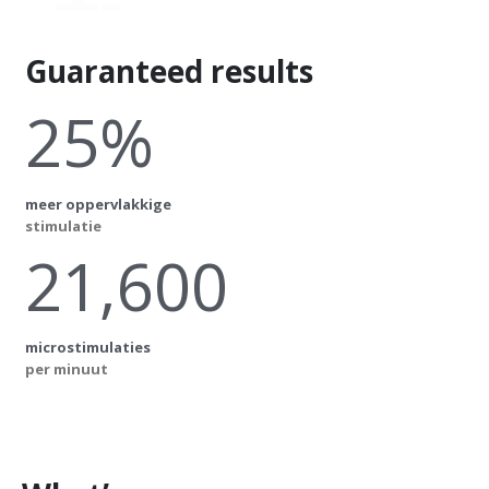
Guaranteed results
25%
meer oppervlakkige
stimulatie
21,600
microstimulaties
per minuut